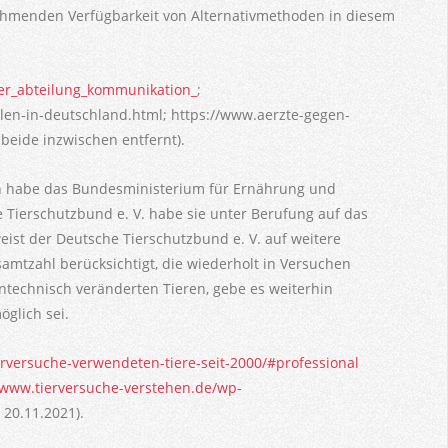
unehmenden Verfügbarkeit von Alternativmethoden in diesem
er_abteilung_kommunikation_
;
len-in-deutschland.html; https://www.aerzte-gegen-
e beide inzwischen entfernt).
en habe das Bundesministerium für Ernährung und
he Tierschutzbund e. V. habe sie unter Berufung auf das
eist der Deutsche Tierschutzbund e. V. auf weitere
samtzahl berücksichtigt, die wiederholt in Versuchen
ntechnisch veränderten Tieren, gebe es weiterhin
öglich sei.
ierversuche-verwendeten-tiere-seit-2000/#professional
/www.tierversuche-verstehen.de/wp-
, 20.11.2021).