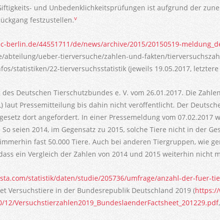
 Giftigkeits- und Unbedenklichkeitsprüfungen ist aufgrund der z
v
Rückgang festzustellen.
c-berlin.de/44551711/de/news/archive/2015/20150519-meldung_d
/abteilung/ueber-tierversuche/zahlen-und-fakten/tierversuchszah
fos/statistiken/22-tierversuchsstatistik (jeweils 19.05.2017, letzter
 des Deutschen Tierschutzbundes e. V. vom 26.01.2017. Die Zahl
 laut Pressemitteilung bis dahin nicht veröffentlicht. Der Deutsc
sgesetz dort angefordert. In einer Pressemeldung vom 07.02.2017 w
 So seien 2014, im Gegensatz zu 2015, solche Tiere nicht in der Ge
mmerhin fast 50.000 Tiere. Auch bei anderen Tiergruppen, wie ge
dass ein Vergleich der Zahlen von 2014 und 2015 weiterhin nicht m
tista.com/statistik/daten/studie/205736/umfrage/anzahl-der-fuer-t
heet Versuchstiere in der Bundesrepublik Deutschland 2019 (
https:/
0/12/Versuchstierzahlen2019_BundeslaenderFactsheet_201229.pdf