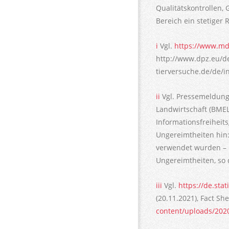
Qualitätskontrollen,
Bereich ein stetiger 
i
Vgl.
https://www.md
http://www.dpz.eu/de
tierversuche.de/de/in
ii
Vgl. Pressemeldung
Landwirtschaft (BMEL)
Informationsfreiheit
Ungereimtheiten hin:
verwendet wurden – i
Ungereimtheiten, so 
iii
Vgl.
https://de.sta
(20.11.2021), Fact S
content/uploads/202