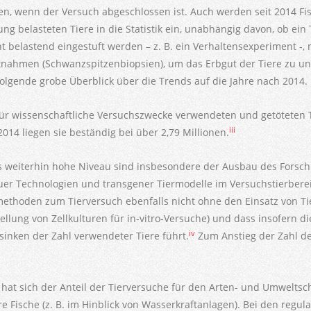
, wenn der Versuch abgeschlossen ist. Auch werden seit 2014 Fisc
ng belasteten Tiere in die Statistik ein, unabhängig davon, ob e
ht belastend eingestuft werden – z. B. ein Verhaltensexperiment -, n
tnahmen (Schwanzspitzenbiopsien), um das Erbgut der Tiere zu un
folgende grobe Überblick über die Trends auf die Jahre nach 2014.
ür wissenschaftliche Versuchszwecke verwendeten und getöteten T
iii
014 liegen sie beständig bei über 2,79 Millionen.
es weiterhin hohe Niveau sind insbesondere der Ausbau des Fors
uer Technologien und transgener Tiermodelle im Versuchstierberei
vmethoden zum Tierversuch ebenfalls nicht ohne den Einsatz von T
ellung von Zellkulturen für in-vitro-Versuche) und dass insofern
iv
inken der Zahl verwendeter Tiere führt.
Zum Anstieg der Zahl de
 hat sich der Anteil der Tierversuche für den Arten- und Umweltsch
 Fische (z. B. im Hinblick von Wasserkraftanlagen). Bei den regul