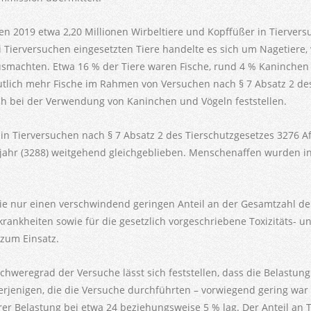
n 2019 etwa 2,20 Millionen Wirbeltiere und Kopffüßer in Tierversu
i Tierversuchen eingesetzten Tiere handelte es sich um Nagetiere
ausmachten. Etwa 16 % der Tiere waren Fische, rund 4 % Kaninch
tlich mehr Fische im Rahmen von Versuchen nach § 7 Absatz 2 des 
uch bei der Verwendung von Kaninchen und Vögeln feststellen.
in Tierversuchen nach § 7 Absatz 2 des Tierschutzgesetzes 3276 Af
jahr (3288) weitgehend gleichgeblieben. Menschenaffen wurden in
ie nur einen verschwindend geringen Anteil an der Gesamtzahl d
krankheiten sowie für die gesetzlich vorgeschriebene Toxizitäts- 
zum Einsatz.
chweregrad der Versuche lässt sich feststellen, dass die Belastun
rjenigen, die die Versuche durchführten – vorwiegend gering war 
rer Belastung bei etwa 24 beziehungsweise 5 % lag. Der Anteil an T