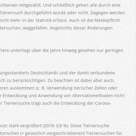
hlarven mitgezählt. Und schließlich gehen alle durch eine
in Tierversuch durchgeführt wurde oder nicht. Dagegen werden
icht mehr in der Statistik erfasst. Auch ist die Meldepflicht
tersuchen, weggefallen. Angesichts dieser Änderungen
iere unterliegt über die Jahre hinweg gesehen nur geringen
chungsstandorts Deutschlands und der damit verbundene
ch zu berücksichtigen. Zu beachten ist dabei aber auch,
ieren auskommen (z. B. Verwendung tierischer Zellen oder
 die Entwicklung und Anwendung von Alternativmethoden nicht
r Tierversuche trägt auch die Entwicklung der Corona-
utz stark vergrößert (2018: 0,8 %). Diese Tierversuche
atorischen (= gesetzlich vorgeschriebenen) Tierversuchen für