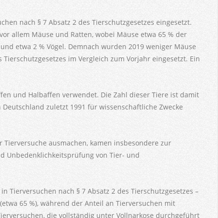
chen nach § 7 Absatz 2 des Tierschutzgesetzes eingesetzt.
, vor allem Mäuse und Ratten, wobei Mäuse etwa 65 % der
en und etwa 2 % Vögel. Demnach wurden 2019 weniger Mäuse
Tierschutzgesetzes im Vergleich zum Vorjahr eingesetzt. Ein
fen und Halbaffen verwendet. Die Zahl dieser Tiere ist damit
 Deutschland zuletzt 1991 für wissenschaftliche Zwecke
er Tierversuche ausmachen, kamen insbesondere zur
und Unbedenklichkeitsprüfung von Tier- und
g in Tierversuchen nach § 7 Absatz 2 des Tierschutzgesetzes –
(etwa 65 %), während der Anteil an Tierversuchen mit
ierversuchen, die vollständig unter Vollnarkose durchgeführt