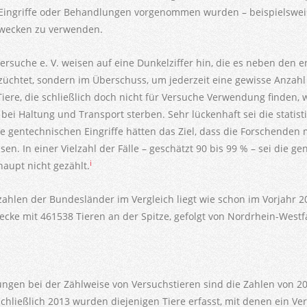
Eingriffe oder Behandlungen vorgenommen wurden – beispielsweis
Zwecken zu verwenden.
versuche e. V. weisen auf eine Dunkelziffer hin, die es neben den 
züchtet, sondern im Überschuss, um jederzeit eine gewisse Anzahl 
 Tiere, die schließlich doch nicht für Versuche Verwendung finde
 bei Haltung und Transport sterben. Sehr lückenhaft sei die statis
ie gentechnischen Eingriffe hätten das Ziel, dass die Forschenden
en. In einer Vielzahl der Fälle – geschätzt 90 bis 99 % – sei die g
i
aupt nicht gezählt.
zahlen der Bundesländer im Vergleich liegt wie schon im Vorjahr
ecke mit 461538 Tieren an der Spitze, gefolgt von Nordrhein-West
gen bei der Zählweise von Versuchstieren sind die Zahlen von 20
nschließlich 2013 wurden diejenigen Tiere erfasst, mit denen ein V