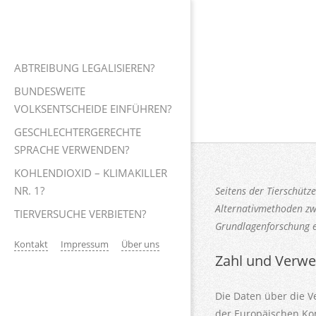
Skip
to
content
Primary
ABTREIBUNG LEGALISIEREN?
Navigation
BUNDESWEITE
Menu
VOLKSENTSCHEIDE EINFÜHREN?
GESCHLECHTERGERECHTE
SPRACHE VERWENDEN?
KOHLENDIOXID – KLIMAKILLER
NR. 1?
Seitens der Tierschütz
Alternativmethoden zw
TIERVERSUCHE VERBIETEN?
Grundlagenforschung ei
Kontakt
Impressum
Über uns
Zahl und Verw
Die Daten über die 
der Europäischen Ko