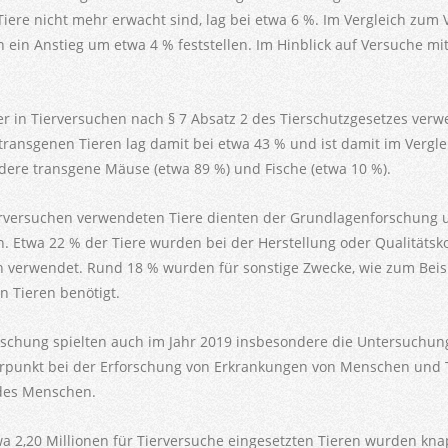
Tiere nicht mehr erwacht sind, lag bei etwa 6 %. Im Vergleich zum 
 ein Anstieg um etwa 4 % feststellen. Im Hinblick auf Versuche m
er in Tierversuchen nach § 7 Absatz 2 des Tierschutzgesetzes verw
ransgenen Tieren lag damit bei etwa 43 % und ist damit im Verglei
ere transgene Mäuse (etwa 89 %) und Fische (etwa 10 %).
erversuchen verwendeten Tiere dienten der Grundlagenforschung 
 Etwa 22 % der Tiere wurden bei der Herstellung oder Qualitätsko
 verwendet. Rund 18 % wurden für sonstige Zwecke, wie zum Beisp
n Tieren benötigt.
rschung spielten auch im Jahr 2019 insbesondere die Untersuch
erpunkt bei der Erforschung von Erkrankungen von Menschen und T
des Menschen.
wa 2,20 Millionen für Tierversuche eingesetzten Tieren wurden kna