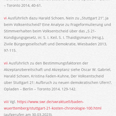
– Toronto 2014, 40-61.
vi
Ausführlich dazu Harald Schoen, Nein zu „Stuttgart 21“, Ja
beim Volksentscheid? Eine Analyse zu Frageformulierung und
Stimmverhalten beim Volksentscheid über das „S 21-
Kündigungsgesetz, in: S. I. Keil, S. I. Thaidigsmann (Hrsg.),
Zivile Bürgergesellschaft und Demokratie, Wiesbaden 2013,
97-115.
vii
Ausführlich zu den Bestimmungsfaktoren der
Akzeptanzbereitschaft und Akzeptanz siehe Oscar W. Gabriel,
Harald Schoen, Kristina Faden-Kuhne, Der Volksentscheid
über Stuttgart 21: Aufbruch zu neuen demokratischen Ufern?,
Opladen – Berlin – Toronto 2014, 129-142.
viii
Vgl.
https://www.swr.de/swraktuell/baden-
wuerttemberg/stuttgart-21-kosten-chronologie-100.html
(aufgerufen am 30.03.2023).