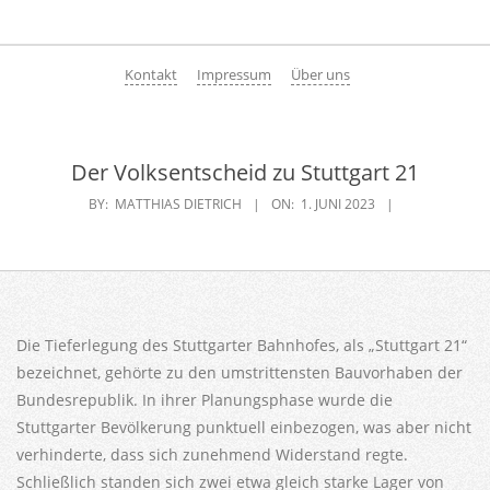
Skip
to
Primary
content
Kontakt
Impressum
Über uns
Navigation
Menu
Der Volksentscheid zu Stuttgart 21
BY:
MATTHIAS DIETRICH
ON:
1. JUNI 2023
Die Tieferlegung des Stuttgarter Bahnhofes, als „Stuttgart 21“
bezeichnet, gehörte zu den umstrittensten Bauvorhaben der
Bundesrepublik. In ihrer Planungsphase wurde die
Stuttgarter Bevölkerung punktuell einbezogen, was aber nicht
verhinderte, dass sich zunehmend Widerstand regte.
Schließlich standen sich zwei etwa gleich starke Lager von