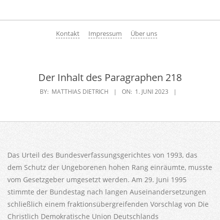
Skip
to
Primary
content
Kontakt
Impressum
Über uns
Navigation
Menu
Der Inhalt des Paragraphen 218
BY:
MATTHIAS DIETRICH
ON:
1. JUNI 2023
Das Urteil des Bundesverfassungsgerichtes von 1993, das
dem Schutz der Ungeborenen hohen Rang einräumte, musste
vom Gesetzgeber umgesetzt werden. Am 29. Juni 1995
stimmte der Bundestag nach langen Auseinandersetzungen
schließlich einem fraktionsübergreifenden Vorschlag von Die
Christlich Demokratische Union Deutschlands