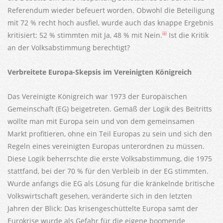
Referendum wieder befeuert worden. Obwohl die Beteiligung
mit 72 % recht hoch ausfiel, wurde auch das knappe Ergebnis
iii
kritisiert: 52 % stimmten mit Ja, 48 % mit Nein.
Ist die Kritik
an der Volksabstimmung berechtigt?
Verbreitete Europa-Skepsis im Vereinigten Königreich
Das Vereinigte Königreich war 1973 der Europäischen
Gemeinschaft (EG) beigetreten. Gemäß der Logik des Beitritts
wollte man mit Europa sein und von dem gemeinsamen
Markt profitieren, ohne ein Teil Europas zu sein und sich den
Regeln eines vereinigten Europas unterordnen zu müssen.
Diese Logik beherrschte die erste Volksabstimmung, die 1975
stattfand, bei der 70 % für den Verbleib in der EG stimmten.
Wurde anfangs die EG als Lösung für die kränkelnde britische
Volkswirtschaft gesehen, veränderte sich in den letzten
Jahren der Blick: Das krisengeschüttelte Europa samt der
Eurokrise wurde als Gefahr für die eigene boomende