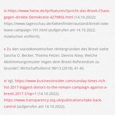
ix
https://www.heise.de/tp/features/Spricht-das-Brexit-Chaos-
gegen-direkte-Demokratie-4279856.html
(14.10.2022);
https://www.tagesschau.de/faktenfinder/ausland/brexit-vote-
leave-campaign-101.html (aufgerufen am 14.10.2022;
inzwischen entfernt).
x
Zu den sozioökonomischen Hintergründen des Brexit siehe
Sascha O. Becker, Thiemo Fetzer, Dennis Novy, Welche
Abstimmungsmuster liegen dem Brexit-Referendum zu
Grunde?, Wirtschaftsdienst 98/13 (2018), 41-45.
xi
Vgl.
https://www.businessinsider.com/sunday-times-rich-
list-2017-biggest-donors-to-the-remain-campaign-against-a-
brexit-2017-5?op=1
(14.10.2022);
https://www.transparency.org.uk/publications/take-back-
control
(aufgerufen am 14.10.2022).