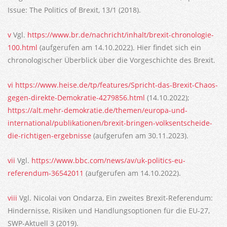
Issue: The Politics of Brexit, 13/1 (2018).
v
Vgl.
https://www.br.de/nachricht/inhalt/brexit-chronologie-
100.html
(aufgerufen am 14.10.2022). Hier findet sich ein
chronologischer Überblick über die Vorgeschichte des Brexit.
vi
https://www.heise.de/tp/features/Spricht-das-Brexit-Chaos-
gegen-direkte-Demokratie-4279856.html
(14.10.2022);
https://alt.mehr-demokratie.de/themen/europa-und-
international/publikationen/brexit-bringen-volksentscheide-
die-richtigen-ergebnisse
(aufgerufen am 30.11.2023).
vii
Vgl.
https://www.bbc.com/news/av/uk-politics-eu-
referendum-36542011
(aufgerufen am 14.10.2022).
viii
Vgl. Nicolai von Ondarza, Ein zweites Brexit-Referendum:
Hindernisse, Risiken und Handlungsoptionen für die EU-27,
SWP-Aktuell 3 (2019).