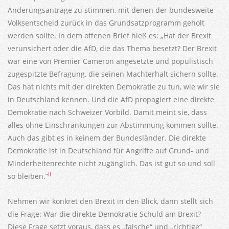
Änderungsanträge zu stimmen, mit denen der bundesweite
Volksentscheid zurück in das Grundsatzprogramm geholt
werden sollte. In dem offenen Brief hieß es: „Hat der Brexit
verunsichert oder die AfD, die das Thema besetzt? Der Brexit
war eine von Premier Cameron angesetzte und populistisch
zugespitzte Befragung, die seinen Machterhalt sichern sollte.
Das hat nichts mit der direkten Demokratie zu tun, wie wir sie
in Deutschland kennen. Und die AfD propagiert eine direkte
Demokratie nach Schweizer Vorbild. Damit meint sie, dass
alles ohne Einschränkungen zur Abstimmung kommen sollte.
Auch das gibt es in keinem der Bundesländer. Die direkte
Demokratie ist in Deutschland für Angriffe auf Grund- und
Minderheitenrechte nicht zugänglich. Das ist gut so und soll
ii
so bleiben.“
Nehmen wir konkret den Brexit in den Blick, dann stellt sich
die Frage: War die direkte Demokratie Schuld am Brexit?
Diese Frage setzt voraus, dass es „falsche“ und „richtige“