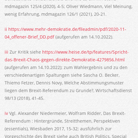
mdmagazin 125/4 (2020), 4-5; Oliver Wiedmann, Viel Meinung,
wenig Erfahrung, mdmagazin 126/1 (2021), 20-21.
ii
https://www.mehr-demokratie.de/fileadmin/pdf/2020-11-
04_offener-Brief_DD.pdf
(aufgerufen am 14.10.2022).
iii
Zur Kritik siehe
https://www.heise.de/tp/features/Spricht-
das-Brexit-Chaos-gegen-direkte-Demokratie-4279856.html
(aufgerufen am 14.10.2022); zum Wahlergebnis und zu den
verschiedenartigen Spaltungen siehe Sascha O. Becker,
Thiemo Fetzer, Dennis Novy, Welche Abstimmungsmuster
liegen dem Brexit-Referendum zu Grunde?, Wirtschaftsdienst
98/13 (2018), 41-45.
iv
Vgl. Alexander Niedermeier, Wolfram Ridder, Das Brexit-
Referendum : Hintergründe, Streitthemen, Perspektiven
(essentials), Wiesbaden 2017, 15-32; ausführlich zur
Vorgeschichte des Brexit siehe auch British Politics, Special