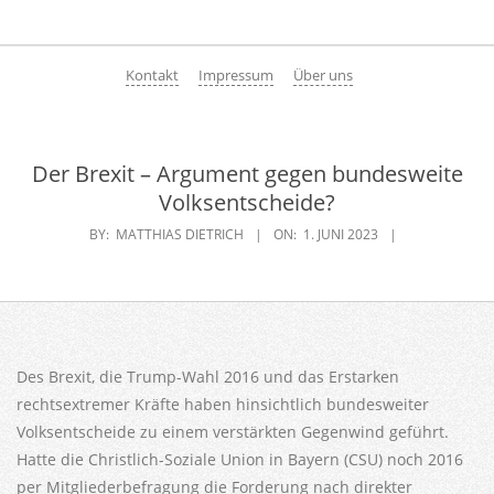
Skip
to
Primary
content
Kontakt
Impressum
Über uns
Navigation
Menu
Der Brexit – Argument gegen bundesweite
Volksentscheide?
BY:
MATTHIAS DIETRICH
ON:
1. JUNI 2023
Des Brexit, die Trump-Wahl 2016 und das Erstarken
rechtsextremer Kräfte haben hinsichtlich bundesweiter
Volksentscheide zu einem verstärkten Gegenwind geführt.
Hatte die Christlich-Soziale Union in Bayern (CSU) noch 2016
per Mitgliederbefragung die Forderung nach direkter